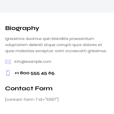
Biography
Ignissimos ducimus quin blandiitis praesentium
voluptatem deleniti atque corrupti quos dolores et
quas molestias excepturi. scint occaecatti gnissimus.
info@example.com
E-
+1 800 555 45 65
m
Ph
ail
o
Contact Form
:
ne
[contact-form-7 id="5597"]
: