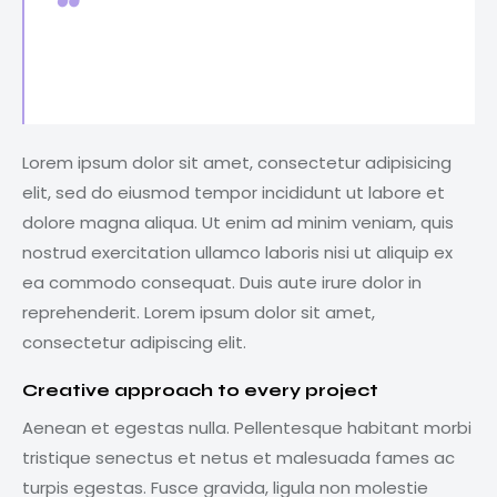
Curabitur varius eros et lacus rutrum
consequat. Mauris sollicitudin enim
condimentum, luctus justo non, molestie nisl.
Lorem ipsum dolor sit amet, consectetur adipisicing
elit, sed do eiusmod tempor incididunt ut labore et
dolore magna aliqua. Ut enim ad minim veniam, quis
nostrud exercitation ullamco laboris nisi ut aliquip ex
ea commodo consequat. Duis aute irure dolor in
reprehenderit. Lorem ipsum dolor sit amet,
consectetur adipiscing elit.
Creative approach to every project
Aenean et egestas nulla. Pellentesque habitant morbi
tristique senectus et netus et malesuada fames ac
turpis egestas. Fusce gravida, ligula non molestie