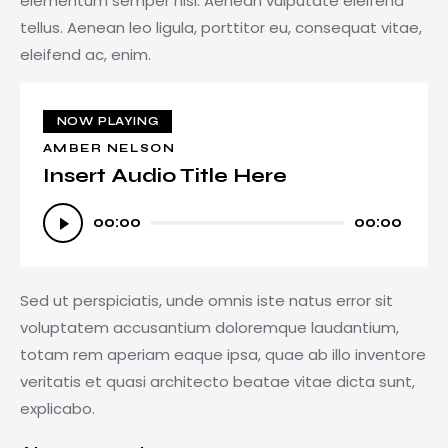
elementum semper nisi. Aenean vulputate eleifend
tellus. Aenean leo ligula, porttitor eu, consequat vitae,
eleifend ac, enim.
NOW PLAYING
AMBER NELSON
Insert Audio Title Here
Audio
00:00
00:00
Player
Sed ut perspiciatis, unde omnis iste natus error sit
voluptatem accusantium doloremque laudantium,
totam rem aperiam eaque ipsa, quae ab illo inventore
veritatis et quasi architecto beatae vitae dicta sunt,
explicabo.