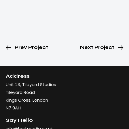
Prev Project
Next Project
Address
Unit 23, Tileyard Studios
Tileyard Road
Kings Cross, London
N7 9AH
Say Hello
info@hartmedia.co.uk