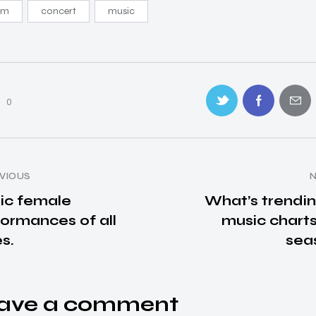
um
concert
music
0
VIOUS
nic female
What’s trendin
ormances of all
music charts
s.
sea
ave a comment