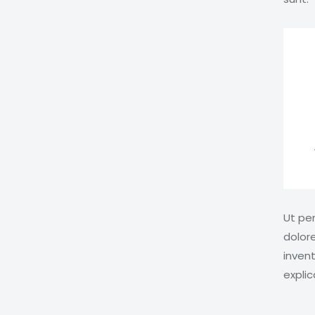
Ut pe
dolor
invent
expli