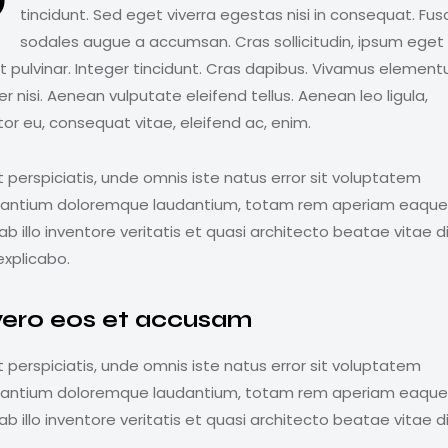
Q
tincidunt. Sed eget viverra egestas nisi in consequat. Fus
sodales augue a accumsan. Cras sollicitudin, ipsum eget
it pulvinar. Integer tincidunt. Cras dapibus. Vivamus elemen
 nisi. Aenean vulputate eleifend tellus. Aenean leo ligula,
tor eu, consequat vitae, eleifend ac, enim.
 perspiciatis, unde omnis iste natus error sit voluptatem
antium doloremque laudantium, totam rem aperiam eaque 
b illo inventore veritatis et quasi architecto beatae vitae d
explicabo.
vero eos et accusam
 perspiciatis, unde omnis iste natus error sit voluptatem
antium doloremque laudantium, totam rem aperiam eaque 
b illo inventore veritatis et quasi architecto beatae vitae d