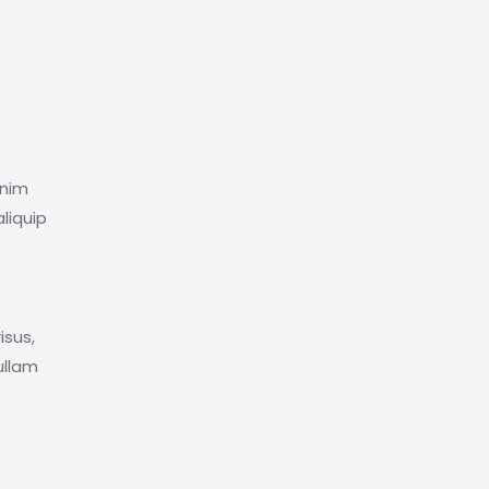
enim
liquip
isus,
ullam