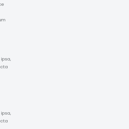
ce
tum
ipsa,
icta
ipsa,
icta