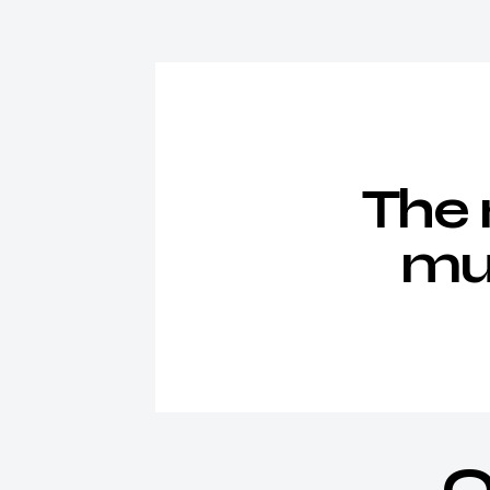
The 
mus