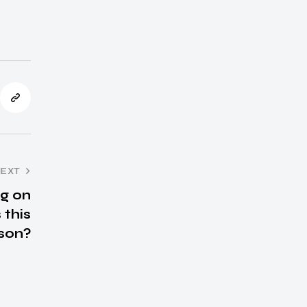
NEXT
g on
 this
son?