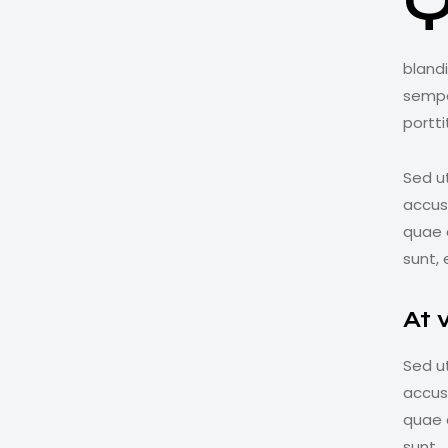
bland
semper
portti
Sed ut
accus
quae a
sunt, 
At 
Sed ut
accus
quae a
sunt.