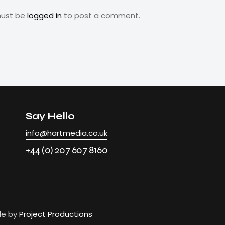
must be
logged in
to post a comment.
Say Hello
info@hartmedia.co.uk
+44 (0) 207 607 8160
de by
Project Productions