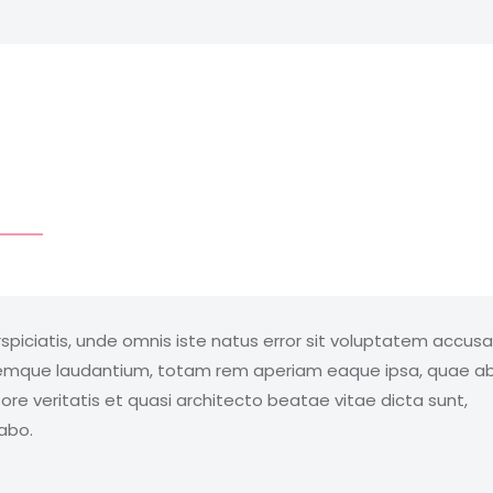
Curabitur varius eros et lacus rutrum consequat.
Mauris sollicitudin enim condimentum, luctus enim
justo non, molestie nisl.
Peter Bowman
rspiciatis, unde omnis iste natus error sit voluptatem accus
emque laudantium, totam rem aperiam eaque ipsa, quae ab 
ore veritatis et quasi architecto beatae vitae dicta sunt,
cabo.