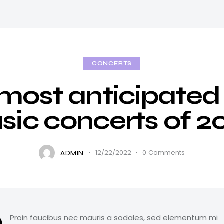
CONCERTS
most anticipated
ic concerts of 2
12/22/2022
0
Comments
ADMIN
Proin faucibus nec mauris a sodales, sed elementum mi