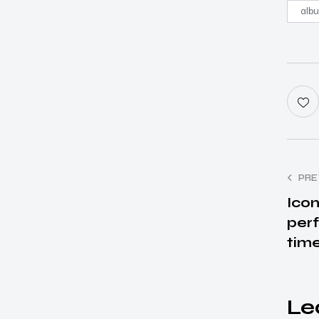
alb
PRE
Ico
perf
time
Le