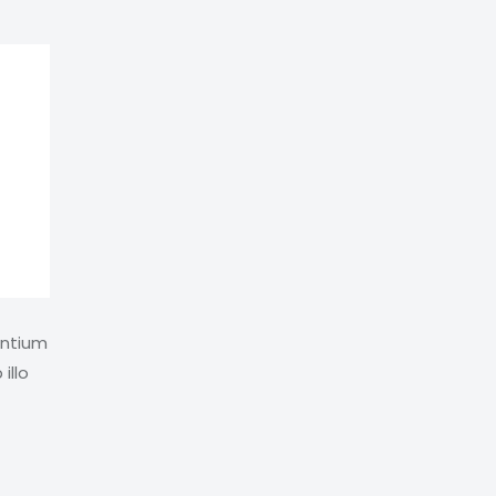
antium
illo