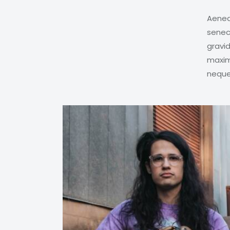
Aenea
senec
gravid
maxim
neque 