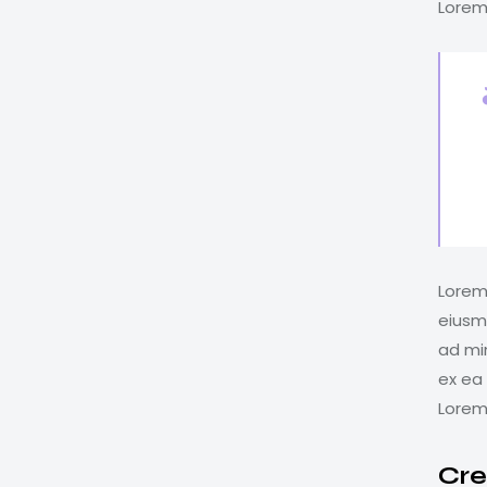
Lorem 
Lorem 
eiusm
ad min
ex ea
Lorem 
Cre