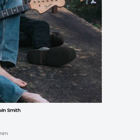
vin Smith
enim