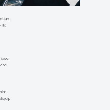
antium
illo
ipsa,
icta
enim
liquip