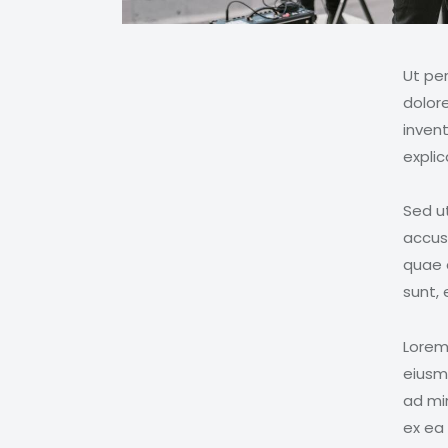
Ut pe
dolor
invent
expli
Sed ut
accus
quae a
sunt, 
Lorem 
eiusm
ad min
ex ea