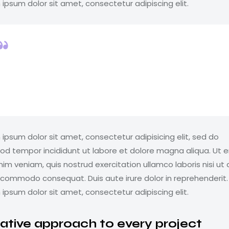
ipsum dolor sit amet, consectetur adipiscing elit.
Curabitur varius eros et lacus rutrum consequat.
Mauris sollicitudin enim condimentum, luctus justo
non, molestie nisl.
ipsum dolor sit amet, consectetur adipisicing elit, sed do
od tempor incididunt ut labore et dolore magna aliqua. Ut 
im veniam, quis nostrud exercitation ullamco laboris nisi ut a
 commodo consequat. Duis aute irure dolor in reprehenderit.
ipsum dolor sit amet, consectetur adipiscing elit.
ative approach to every project