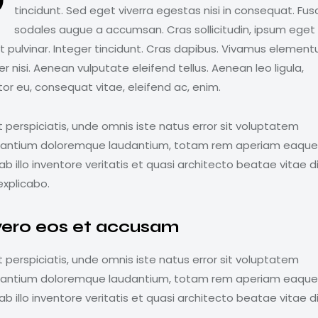
Q
tincidunt. Sed eget viverra egestas nisi in consequat. Fus
sodales augue a accumsan. Cras sollicitudin, ipsum eget
it pulvinar. Integer tincidunt. Cras dapibus. Vivamus elemen
 nisi. Aenean vulputate eleifend tellus. Aenean leo ligula,
tor eu, consequat vitae, eleifend ac, enim.
 perspiciatis, unde omnis iste natus error sit voluptatem
antium doloremque laudantium, totam rem aperiam eaque 
b illo inventore veritatis et quasi architecto beatae vitae d
explicabo.
vero eos et accusam
 perspiciatis, unde omnis iste natus error sit voluptatem
antium doloremque laudantium, totam rem aperiam eaque 
b illo inventore veritatis et quasi architecto beatae vitae d