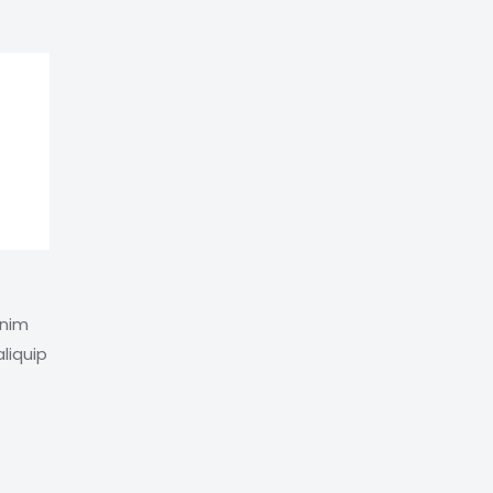
enim
liquip