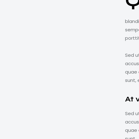
bland
semper
portti
Sed ut
accus
quae a
sunt, 
At 
Sed ut
accus
quae a
sunt.