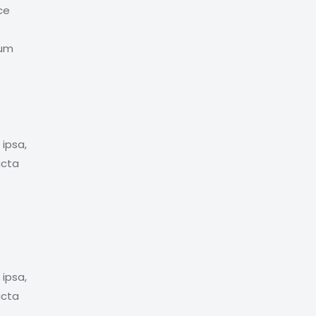
ce
tum
ipsa,
icta
ipsa,
icta